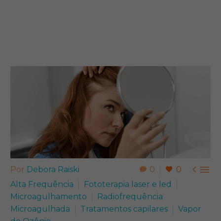


Por
Debora Raiski
0
0
Alta Frequência
Fototerapia laser e led
Microagulhamento
Radiofrequência
Microagulhada
Tratamentos capilares
Vapor