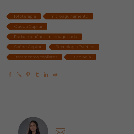
fototerapia
microagulhamento
Queda Capilar
Radiofrequência microagulhada
Saúde Capilar
Tecnologia Estética
Tratamentos capilares
Tricologia