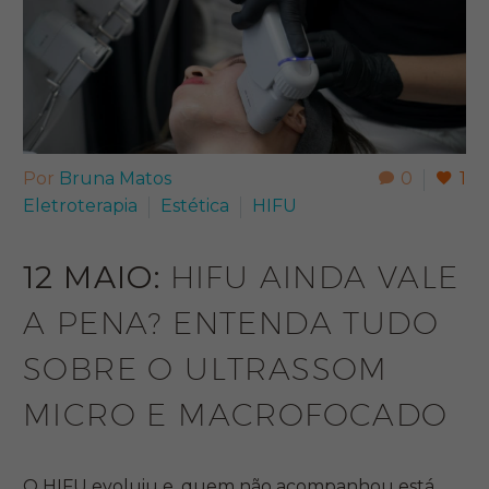
Por
Bruna Matos
0
1
Eletroterapia
Estética
HIFU
12 MAIO:
HIFU AINDA VALE
A PENA? ENTENDA TUDO
SOBRE O ULTRASSOM
MICRO E MACROFOCADO
O HIFU evoluiu e, quem não acompanhou está