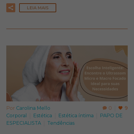
LEIA MAIS
Por
Carolina Mello
0
9
Corporal
Estética
Estética íntima
PAPO DE
ESPECIALISTA​
Tendências