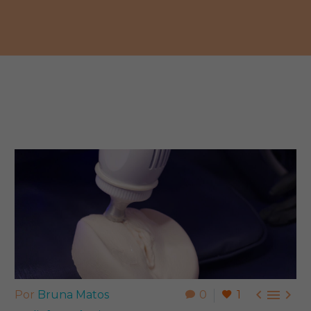



Por
Bruna Matos
0
1