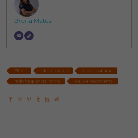
Bruna Matos
Effect
eletroterapia
estetica intima
radiofrequência íntima
Rejuvenescimento