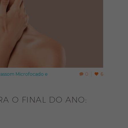
rassom Microfocado e
0
6
A O FINAL DO ANO: