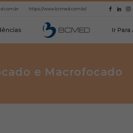
d.com.br
https://www.bcmed.com.br/
ências
Ir Para
ocado e Macrofocado