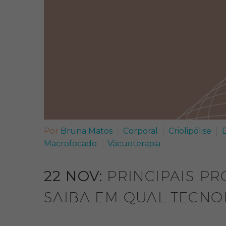
Por
Bruna Matos
Corporal
Criolipólise
Macrofocado
Vácuoterapia
22 NOV:
PRINCIPAIS PR
SAIBA EM QUAL TECNOL