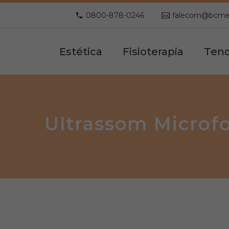
0800-878-0246
falecom@bcme
Estética
Fisioterapia
Tend
Ultrassom Microf