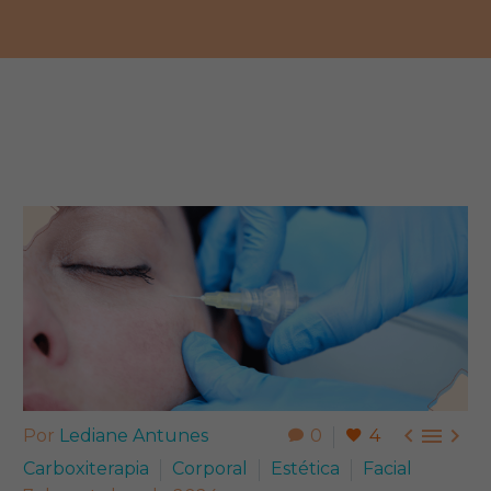



Por
Lediane Antunes
0
4
Carboxiterapia
Corporal
Estética
Facial