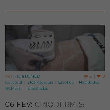
Por
A sua BCMED
2
9
Corporal
Eletroterapia
Estética
Novidades
BCMED
Tendências
06 FEV:
CRIODERMIS: