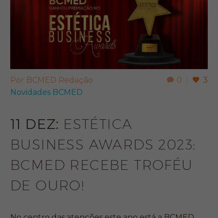
Por BCMED Redação
0
3
Novidades BCMED
11 DEZ:
ESTÉTICA
BUSINESS AWARDS 2023:
BCMED RECEBE TROFÉU
DE OURO!
No centro das atenções este ano está a BCMED,