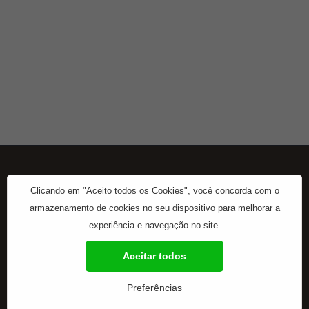
Clicando em "Aceito todos os Cookies", você concorda com o
armazenamento de cookies no seu dispositivo para melhorar a
experiência e navegação no site.
Início
Contato
Sobre
Aceitar todos
2020 © Copyrights BCMED
Preferências