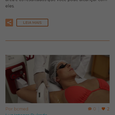
eles.
LEIA MAIS
Por bcmed
0
2