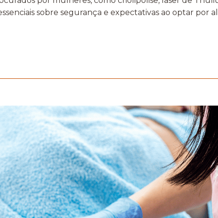
curados por mulheres, como criolipólise, laser de Thuli
essenciais sobre segurança e expectativas ao optar por 