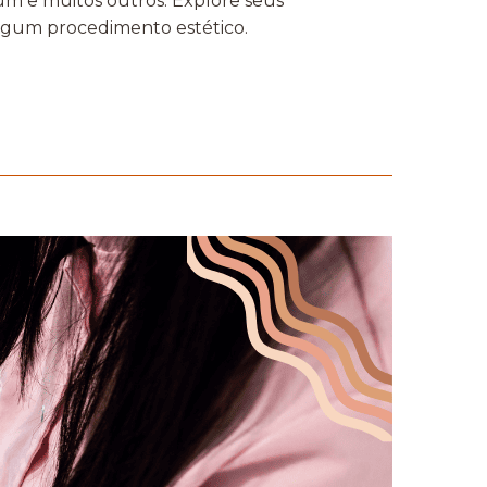
um e muitos outros. Explore seus
algum procedimento estético.