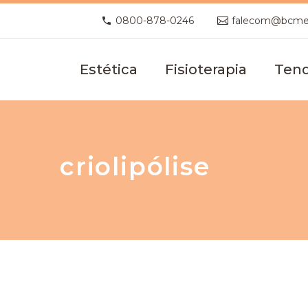
0800-878-0246
falecom@bcme
Estética
Fisioterapia
Tend
criolipólise