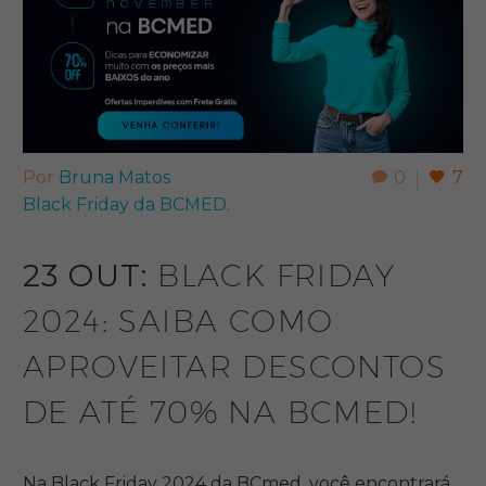
Por
Bruna Matos
0
7
Black Friday da BCMED.
23 OUT:
BLACK FRIDAY
2024: SAIBA COMO
APROVEITAR DESCONTOS
DE ATÉ 70% NA BCMED!
Na Black Friday 2024 da BCmed, você encontrará