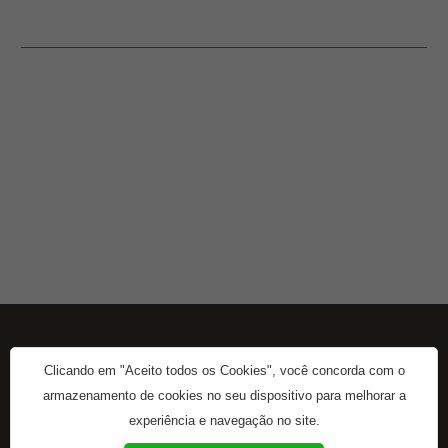
Clicando em "Aceito todos os Cookies", você concorda com o
armazenamento de cookies no seu dispositivo para melhorar a
experiência e navegação no site.
Início
Contato
Sobre